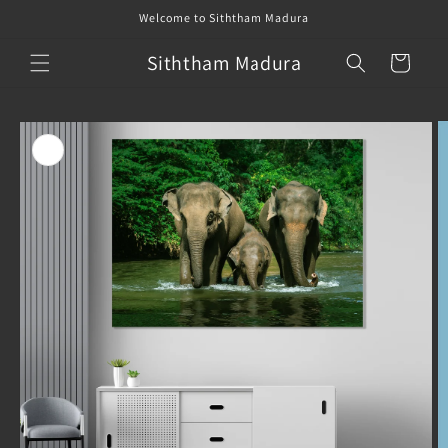
Skip to
Welcome to Siththam Madura
content
Siththam Madura
Cart
Skip to
product
information