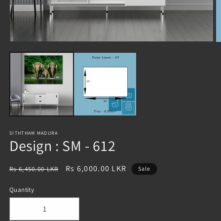
Open
O
media
m
1
2
in
in
modal
m
SITHTHAM MADURA
Design : SM - 612
Regular
Sale
Rs 6,000.00 LKR
Rs 6,450.00 LKR
Sale
price
price
Quantity
Decrease
Increase