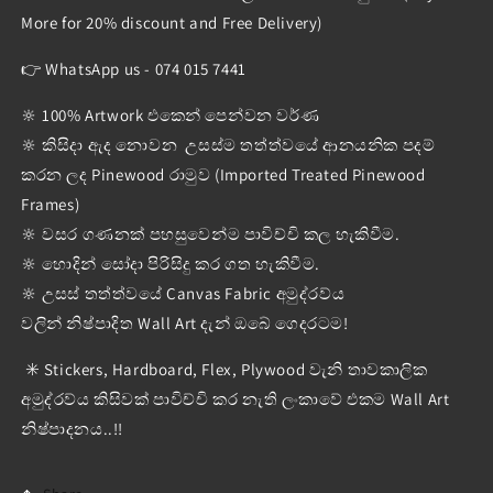
More for 20% discount and Free Delivery)
👉 WhatsApp us - 074 015 7441
🔆 100% Artwork එකෙන් පෙන්වන වර්ණ
🔆 කිසිදා ඇද නොවන උසස්ම තත්ත්වයේ ආනයනික පදම්
කරන ලද Pinewood රාමුව (Imported Treated Pinewood
Frames)
🔆 වසර ගණනක් පහසුවෙන්ම පාවිච්චි කල හැකිවීම.
🔆 හොදින් සෝදා පිරිසිදු කර ගත හැකිවීම.
🔆 උසස් තත්ත්වයේ Canvas Fabric අමුද්රව්ය
වලින් නිෂ්පාදිත Wall Art දැන් ඔබේ ගෙදරටම!
✳️ Stickers, Hardboard, Flex, Plywood වැනි තාවකාලික
අමුද්රව්ය කිසිවක් පාවිච්චි කර නැති ලංකාවේ එකම Wall Art
නිෂ්පාදනය..!!