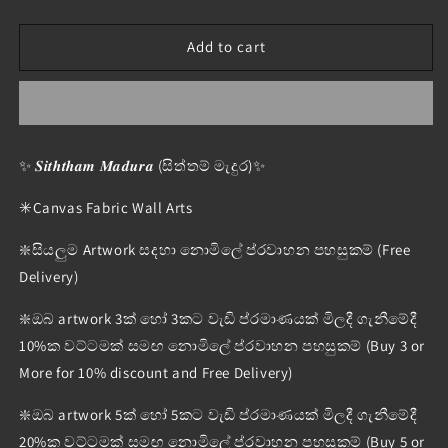
quantity
quantity
for
for
Design
Design
Add to cart
:
:
SM
SM
-
-
612
612
✨ 𝑺𝒊𝒕𝒉𝒕𝒉𝒂𝒎 𝑴𝒂𝒅𝒖𝒓𝒂 (සිත්තම් මැදුර)✨
✳️Canvas Fabric Wall Arts
❇️සියලුම Artwork සදහා නොමිලේ ප්රවාහන පහසුකම් (Free
Delivery)
❇️ඔබ artwork 3ක් හෝ 3කට වැඩි ප්රමාණයක් මිලදී ගැනීමේදී
10%ක වට්ටමක් සමඟ නොමිලේ ප්රවාහන පහසුකම් (Buy 3 or
More for 10% discount and Free Delivery)
❇️ඔබ artwork 5ක් හෝ 5කට වැඩි ප්රමාණයක් මිලදී ගැනීමේදී
20%ක වට්ටමක් සමඟ නොමිලේ ප්රවාහන පහසුකම් (Buy 5 or