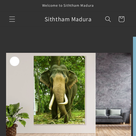
Skip to
Welcome to Siththam Madura
content
Siththam Madura
Cart
Skip to
product
information