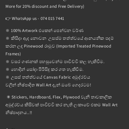
More for 20% discount and Free Delivery)
👉 WhatsApp us - 074 015 7441
🔆 100% Artwork එකෙන් පෙන්වන වර්ණ
🔆 කිසිදා ඇද නොවන උසස්ම තත්ත්වයේ ආනයනික පදම්
කරන ලද Pinewood රාමුව (Imported Treated Pinewood
Frames)
🔆 වසර ගණනක් පහසුවෙන්ම පාවිච්චි කල හැකිවීම.
🔆 හොදින් සෝදා පිරිසිදු කර ගත හැකිවීම.
🔆 උසස් තත්ත්වයේ Canvas Fabric අමුද්රව්ය
වලින් නිෂ්පාදිත Wall Art දැන් ඔබේ ගෙදරටම!
✳️ Stickers, Hardboard, Flex, Plywood වැනි තාවකාලික
අමුද්රව්ය කිසිවක් පාවිච්චි කර නැති ලංකාවේ එකම Wall Art
නිෂ්පාදනය..!!