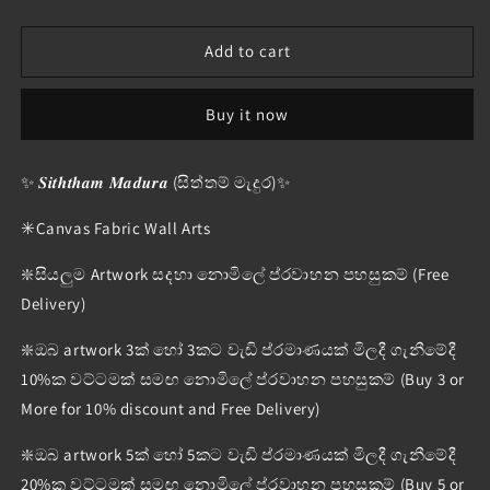
quantity
quantity
for
for
Design
Design
Add to cart
:
:
SM
SM
Buy it now
-
-
919
919
✨ 𝑺𝒊𝒕𝒉𝒕𝒉𝒂𝒎 𝑴𝒂𝒅𝒖𝒓𝒂 (සිත්තම් මැදුර)✨
✳️Canvas Fabric Wall Arts
❇️සියලුම Artwork සදහා නොමිලේ ප්රවාහන පහසුකම් (Free
Delivery)
❇️ඔබ artwork 3ක් හෝ 3කට වැඩි ප්රමාණයක් මිලදී ගැනීමේදී
10%ක වට්ටමක් සමඟ නොමිලේ ප්රවාහන පහසුකම් (Buy 3 or
More for 10% discount and Free Delivery)
❇️ඔබ artwork 5ක් හෝ 5කට වැඩි ප්රමාණයක් මිලදී ගැනීමේදී
20%ක වට්ටමක් සමඟ නොමිලේ ප්රවාහන පහසුකම් (Buy 5 or