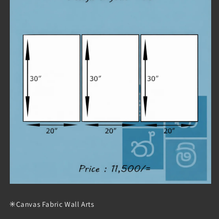
✳️Canvas Fabric Wall Arts