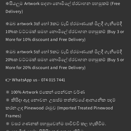
❇️සියලුම Artwork සදහා නොමිලේ ප්රවාහන පහසුකම් (Free
Delivery)
❇️ඔබ artwork 3ක් හෝ 3කට වැඩි ප්රමාණයක් මිලදී ගැනීමේදී
10%ක වට්ටමක් සමඟ නොමිලේ ප්රවාහන පහසුකම් (Buy 3 or
More for 10% discount and Free Delivery)
❇️ඔබ artwork 5ක් හෝ 5කට වැඩි ප්රමාණයක් මිලදී ගැනීමේදී
20%ක වට්ටමක් සමඟ නොමිලේ ප්රවාහන පහසුකම් (Buy 5 or
More for 20% discount and Free Delivery)
👉 WhatsApp us - 074 015 7441
🔆 100% Artwork එකෙන් පෙන්වන වර්ණ
🔆 කිසිදා ඇද නොවන උසස්ම තත්ත්වයේ ආනයනික පදම්
කරන ලද Pinewood රාමුව (Imported Treated Pinewood
Frames)
🔆 වසර ගණනක් පහසුවෙන්ම පාවිච්චි කල හැකිවීම.