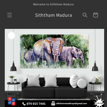
Skip to
Welcome to Siththam Madura
content
Siththam Madura
Cart
Skip to
product
information