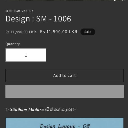
Open
media
1
SITHTHAM MADURA
Design : SM - 1006
in
modal
Regular
Sale
Rs 11,500.00 LKR
Rs 11,990.00 LKR
Sale
price
price
Quantity
Decrease
Increase
quantity
quantity
for
for
Design
Design
Add to cart
:
:
SM
SM
-
-
1006
1006
✨ 𝑺𝒊𝒕𝒉𝒕𝒉𝒂𝒎 𝑴𝒂𝒅𝒖𝒓𝒂 (සිත්තම් මැදුර)✨